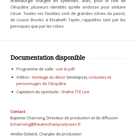
dramaturgie chargée en symboles, avec, pour le rôle de
Cléopâtre, plusieurs identités qu’elle endosse pour séduire
César. Toutes ces facettes sont de grandes icônes du passé,
de Louise Brooks à Elizabeth Taylor, rappelées tant par les
perruques que par les robes.
Documentation disponible
Programme de salle :
voir le pdf
Vidéos :
montage du décor
(timelapse),
costumes et
personnages de Cléopâtre
Captation du spectacle :
chaîne TCE Live
Contact:
Baptiste Charroing, Directeur de production et de diffusion
bcharroing@theatrechampselysees.fr
Amélie Deletré, Chargée de production