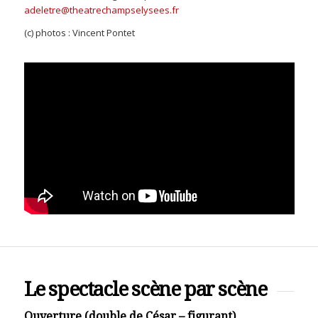
adeletre@theatrechampselysees.fr
(c) photos : Vincent Pontet
Le spectacle scène par scène
Ouverture (double de César – figurant)