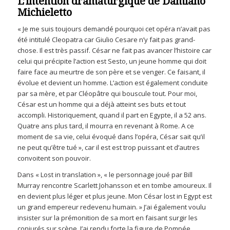
L’intention dramaturgique de Damiano
Michieletto
« Je me suis toujours demandé pourquoi cet opéra n’avait pas
été intitulé Cleopatra car Giulio Cesare n’y fait pas grand-
chose. Il est très passif. César ne fait pas avancer l’histoire car
celui qui précipite l’action est Sesto, un jeune homme qui doit
faire face au meurtre de son père et se venger. Ce faisant, il
évolue et devient un homme. L’action est également conduite
par sa mère, et par Cléopâtre qui bouscule tout. Pour moi,
César est un homme qui a déjà atteint ses buts et tout
accompli. Historiquement, quand il part en Egypte, il a 52 ans.
Quatre ans plus tard, il mourra en revenant à Rome. A ce
moment de sa vie, celui évoqué dans l’opéra, César sait qu’il
ne peut qu’être tué », car il est est trop puissant et d’autres
convoitent son pouvoir.
Dans « Lost in translation », « le personnage joué par Bill
Murray rencontre Scarlett Johansson et en tombe amoureux. Il
en devient plus léger et plus jeune. Mon César lost in Egypt est
un grand empereur redevenu humain. » J’ai également voulu
insister sur la prémonition de sa mort en faisant surgir les
conjurés sur scène. J’ai rendu forte la figure de Pompée,